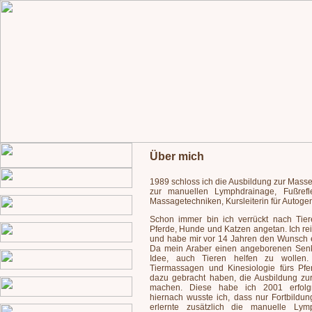
Über mich
1989 schloss ich die Ausbildung zur Mass
zur manuellen Lymphdrainage, Fußrefl
Massagetechniken, Kursleiterin für Autog
Schon immer bin ich verrückt nach Tier
Pferde, Hunde und Katzen angetan. Ich rei
und habe mir vor 14 Jahren den Wunsch ei
Da mein Araber einen angeborenen Senkr
Idee, auch Tieren helfen zu wollen. 
Tiermassagen und Kinesiologie fürs Pfer
dazu gebracht haben, die Ausbildung zur
machen. Diese habe ich 2001 erfolgr
hiernach wusste ich, dass nur Fortbildun
erlernte zusätzlich die manuelle Lym