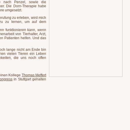
ge nach Penzel, sowie die
cker. Die Dorn-Therapie habe
ere umgesetzt.
rufung zu erleben, wird mich
zu zu lernen, um auf dem
ann funktionieren kann, wenn
enarbeit von Tierhalter, Arzt,
en Patienten helfen. Und das
 noch lange nicht am Ende bin
nen vielen Tieren ein Leben
hkeiten, die uns noch offen
meinen Kollege
Thomas Meffert
ongress
in Stuttgart gehalten