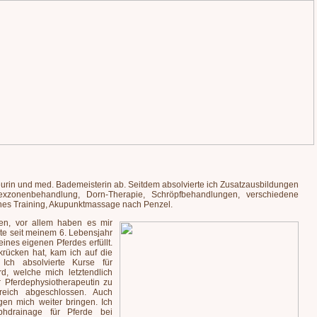
eurin und med. Bademeisterin ab. Seitdem absolvierte ich Zusatzausbildungen
exzonenbehandlung, Dorn-Therapie, Schröpfbehandlungen, verschiedene
enes Training, Akupunktmassage nach Penzel.
en, vor allem haben es mir
te seit meinem 6. Lebensjahr
nes eigenen Pferdes erfüllt.
ücken hat, kam ich auf die
Ich absolvierte Kurse für
d, welche mich letztendlich
 Pferdephysiotherapeutin zu
eich abgeschlossen. Auch
gen mich weiter bringen. Ich
phdrainage für Pferde bei